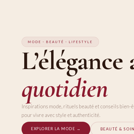
MODE · BEAUTÉ · LIFESTYLE
L’élégance 
quotidien
Inspirations mode, rituels beauté et conseils bien-ê
pour vivre avec style et authenticité.
EXPLORER LA MODE →
BEAUTÉ & SOI